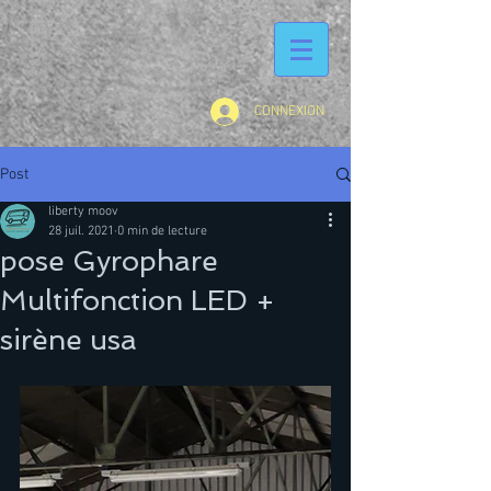
CONNEXION
Post
liberty moov
28 juil. 2021
0 min de lecture
pose Gyrophare
Multifonction LED +
sirène usa