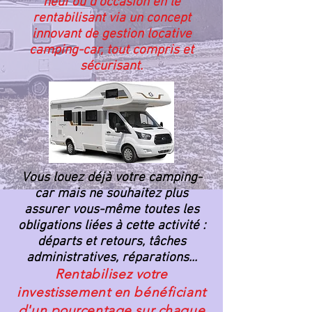
neuf ou d'occasion en le
rentabilisant via un concept
innovant de gestion locative
camping-car, tout compris et
sécurisant.
Vous louez déjà votre camping-
car mais ne souhaitez plus
assurer vous-même toutes les
obligations liées à cette activité :
départs et retours, tâches
administratives, réparations...
Rentabilisez votre
investissement en bénéficiant
d'un pourcentage sur chaque