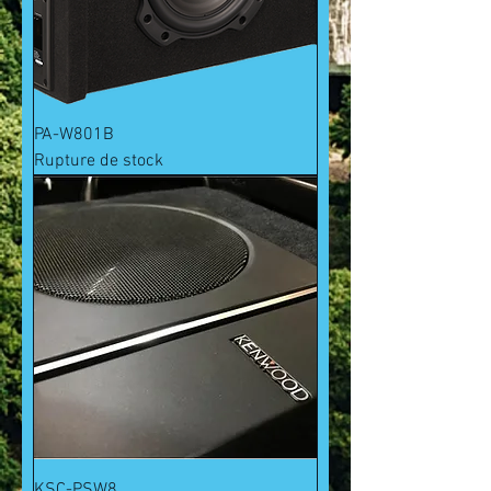
PA-W801B
Rupture de stock
KSC-PSW8