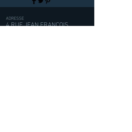
ADRESSE
4 RUE JEAN FRANÇOIS
VEYRET
69720 ST BONNET DE MURE
CONTACT
contact@libertymoov.fr
Tél :
04.78.67.08.67
Plan du Site
CGV LOCATION LIBERTY MOOV
politique de confidentialité conforme au RGPD
Mentions légales
NOUS ACCEPTONS