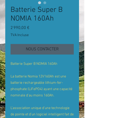
Batterie Super B
NOMIA 160Ah
Prix
2 990,00 €
TVA Incluse
NOUS CONTACTER
Bat
terie
Super B NOMIA 160Ah
La batterie Nomia 12V1
6
0Ah est une
batterie rechargeable lithium-fer-
phosphate (LiFePO4) ayant une capacit
é
nominale d
’
au moins 160Ah.
L
’
association unique d
’
une technologie
de pointe et d
’
un logiciel intelligent fait de