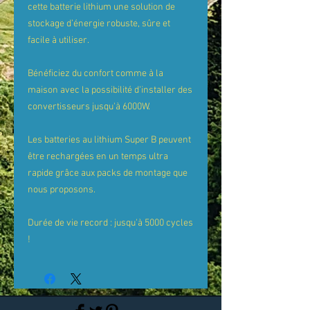
cette batterie lithium une solution de
stockage d
’
é
nergie robuste, s
û
re et
facile
à
utiliser.
B
é
n
é
ficiez du confort comme
à
la
maison avec la possibilit
é
d'installer des
convertisseurs jusqu'
à
6000W.
Les batteries au lithium Super B peuvent
ê
tre recharg
é
es en un temps ultra
rapide gr
â
ce aux packs de montage que
nous proposons.
Dur
é
e de vie record : jusqu'
à
5000 cycles
!