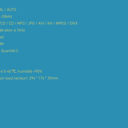
PAL / AUTO
Hz-20kHz
CD / CD / MP3 / JPG / AVI / AVI / MPEG / DIVX
dération à 1kHz
ue)
NM
 Quantité:2
re 5-40 ℃, humidité <90%
ion (seul lecteur): 294 * 174 * 39mm