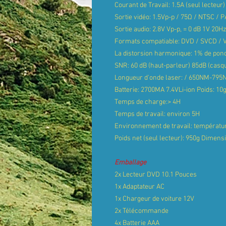
Courant de Travail: 1.5A (seul lecteur)
Sortie vidéo: 1.5Vp-p / 75Ω / NTSC / 
Sortie audio: 2.8V Vp-p, = 0 dB 1V 20
Formats compatiable: DVD / SVCD / V
La distorsion harmonique: 1% de pon
SNR: 60 dB (haut-parleur) 85dB (casq
Longueur d'onde laser: / 650NM-795
Batterie: 2700MA 7.4VLi-ion Poids: 10g
Temps de charge:> 4H
Temps de travail: environ 5H
Environnement de travail: températu
Poids net (seul lecteur): 950g Dimens
Emballage
2x Lecteur DVD 10.1 Pouces
1x Adaptateur AC
1x Chargeur de voiture 12V
2x Télécommande
4x Batterie AAA