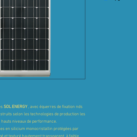
es
SOL ENERGY
, avec équerres de fixation nds
struits selon les technologies de production les
s hauts niveaux de performance.
s en silicium monocristallin protégées par
é et texturé hautement transparent, à faible