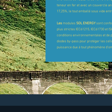
teneur en fer et avec un couvercle a
17,25%, le tout emballé sous vide entr
Les
modules
SOL
ENERGY
sont confo
plus strictes IEC61215, IEC61730 et ISO
conditions environnementales et de po
diodes by-pass pour protéger les cell
puissance due à tout phénomène d'o