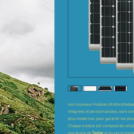
Les nouveaux modules photovoltaïqu
intégrées et personnalisées, sont con
plus modernes, pour garantir les plu
Chaque module est composé de cellule
une feuille de
Tedlar
et du verre tremp