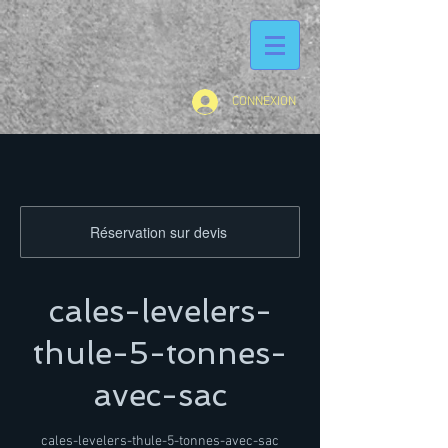
CONNEXION
Réservation sur devis
cales-levelers-
thule-5-tonnes-
avec-sac
cales-levelers-thule-5-tonnes-avec-sac