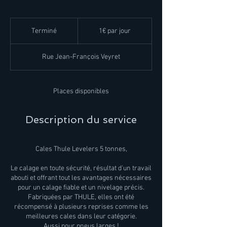
1€
par
Terminé
T
1€ par jour
jour
e
r
Rue Jean-François Veyret
m
i
n
é
Places disponibles
Description du service
Cales Thule Levelers 5 tonnes,
Le calage en toute sécurité, résultat d'un travail
abouti et offrant tout les avantages nécessaires
pour un calage fiable et un nivelage précis.
Fabriquées par THULE, elles ont été
récompensé à plusieurs reprises comme les
meilleures cales dans leur catégorie.
Aussi pour pneus larges !