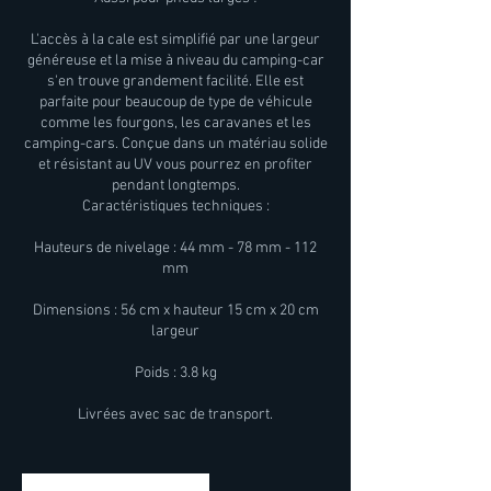
L'accès à la cale est simplifié par une largeur
généreuse et la mise à niveau du camping-car
s'en trouve grandement facilité. Elle est
parfaite pour beaucoup de type de véhicule
comme les fourgons, les caravanes et les
camping-cars. Conçue dans un matériau solide
et résistant au UV vous pourrez en profiter
pendant longtemps.
Caractéristiques techniques :
Hauteurs de nivelage : 44 mm - 78 mm - 112
mm
Dimensions : 56 cm x hauteur 15 cm x 20 cm
largeur
Poids : 3.8 kg