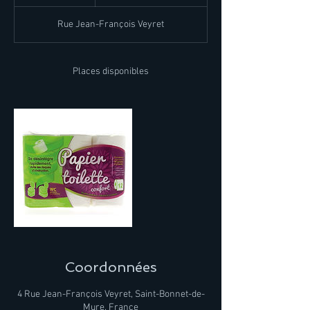
e
r
Rue Jean-François Veyret
m
i
n
é
Places disponibles
Coordonnées
4 Rue Jean-François Veyret, Saint-Bonnet-de-
Mure, France