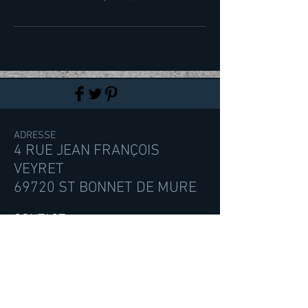
ADRESSE
4 RUE JEAN FRANÇOIS
VEYRET
69720 ST BONNET DE MURE
CONTACT
contact@libertymoov.fr
Tél :
04.78.67.08.67
Plan du Site